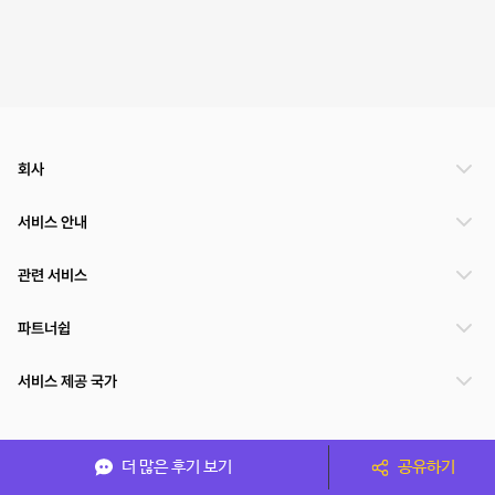
회사
서비스 안내
관련 서비스
파트너쉽
서비스 제공 국가
(주)NSPACE 사업자정보
더 많은 후기 보기
공유하기