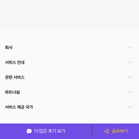
회사
서비스 안내
관련 서비스
파트너쉽
서비스 제공 국가
(주)NSPACE 사업자정보
더 많은 후기 보기
공유하기