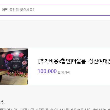
[추가비용x할인]아울룸-성신여대
100,000
원/패키지
필수