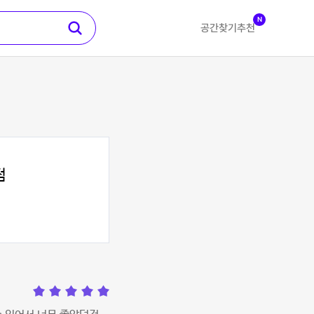
N
공간찾기
추천
점