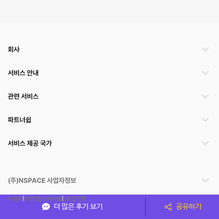
회사
서비스 안내
관련 서비스
파트너쉽
서비스 제공 국가
(주)NSPACE 사업자정보
이용약관
개인정보처리방침
운영정책
더 많은 후기 보기
공유하기
스페이스클라우드는 통신판매중개자이며 통신판매의 당사자가 아닙니다. 따라서 스페이스클
라우드는 공간 거래정보 및 거래에 대해 책임지지 않습니다.