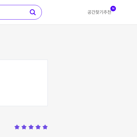
N
공간찾기
추천