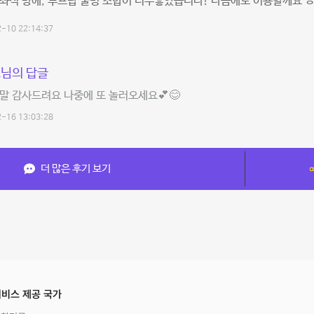
좌식 방에, 루프탑 불멍 조합이 너무좋았습니다! 다음에도 이용할께요 
-10 22:14:37
님의 답글
말 감사드려요 나중에 또 놀러오세요💕😊
-16 13:03:28
더 많은 후기 보기
비스 제공 국가