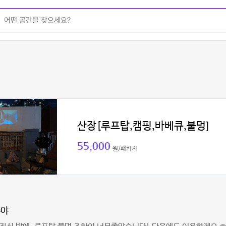
산장[루프탑,캠핑,바베큐,불멍]
55,000
원/패키지
무야