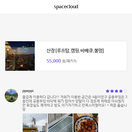
spacecloud
산장[루프탑,캠핑,바베큐,불멍]
55,000
원/패키지
ppeppi
즐겁게 이용하다 갑니다!! 저희가 이용한 공간은 4층이었구 공용부엌은 3
층인데 공용부엌 바닥에 뭐가 많아서 양말이 다 젖은게 쬐에끔 아쉬웠지
만 화장실도 쾌적하고 방도 아기자기하고 만족스러웠어요! + 쬐끔 춥습니
당