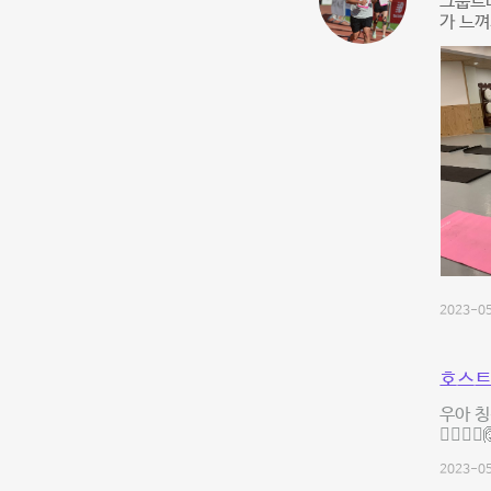
그룹트
가 느
2023-05
호스트
우아 칭
🙆‍♂️🙆‍♀️
2023-05