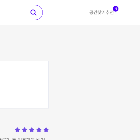
N
공간찾기
추천