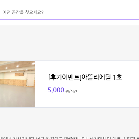
[후기이벤트]아뜰리에딛 1호
5,000
원/시간
츠