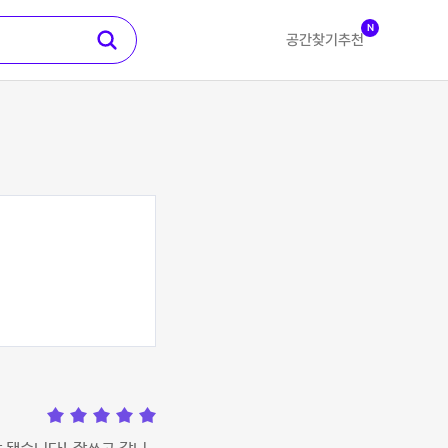
N
공간찾기
추천