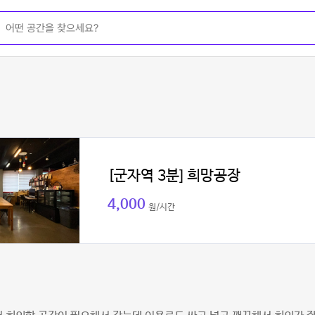
[군자역 3분] 희망공장
4,000
원/시간