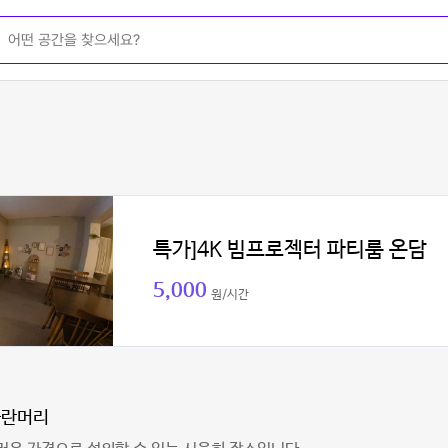
특가]4K 빔프로젝터 파티룸 온담
5,000
원/시간
다란머리