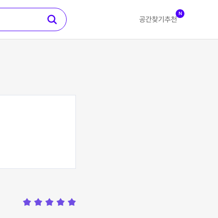
N
공간찾기
추천