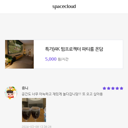
spacecloud
특가]4K 빔프로젝터 파티룸 온담
5,000
원/시간
즁니
공간도 너무 아늑하고 재밌게 놀다갑니당!! 또 오고 싶아용
2024-03-09 13:36:26