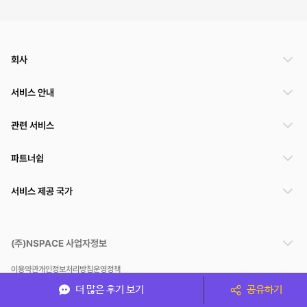
회사
서비스 안내
관련 서비스
파트너쉽
서비스 제공 국가
(주)NSPACE 사업자정보
이용약관
개인정보처리방침
운영정책
스페이스클라우드는 통신판매중개자이며 통신판매의 당사자가 아닙니다. 따라서 스페이스클
더 많은 후기 보기
공유하기
라우드는 공간 거래정보 및 거래에 대해 책임지지 않습니다.