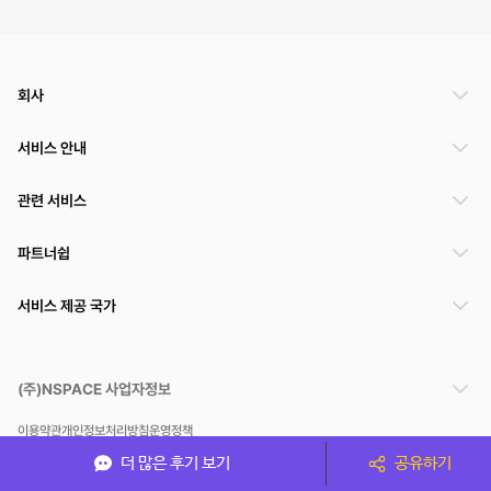
회사
서비스 안내
관련 서비스
파트너쉽
서비스 제공 국가
(주)NSPACE 사업자정보
이용약관
개인정보처리방침
운영정책
스페이스클라우드는 통신판매중개자이며 통신판매의 당사자가 아닙니다. 따라서 스페이스클
더 많은 후기 보기
공유하기
라우드는 공간 거래정보 및 거래에 대해 책임지지 않습니다.