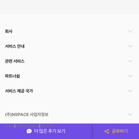
회사
서비스 안내
관련 서비스
파트너쉽
서비스 제공 국가
(주)NSPACE 사업자정보
이용약관
개인정보처리방침
운영정책
더 많은 후기 보기
공유하기
스페이스클라우드는 통신판매중개자이며 통신판매의 당사자가 아닙니다. 따라서 스페이스클
라우드는 공간 거래정보 및 거래에 대해 책임지지 않습니다.