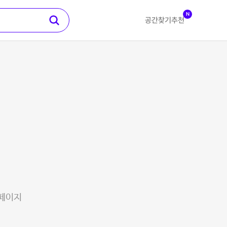
N
공간찾기
추천
 페이지