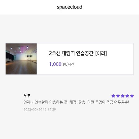
spacecloud
2호선 대림역 연습공간 [아라]
1,000
원/시간
두부
언제나 연습할때 이용하는 곳. 쾌적. 좋음. 다만 조명이 조금 어두울뿐!
2023-05-26 12:15:39