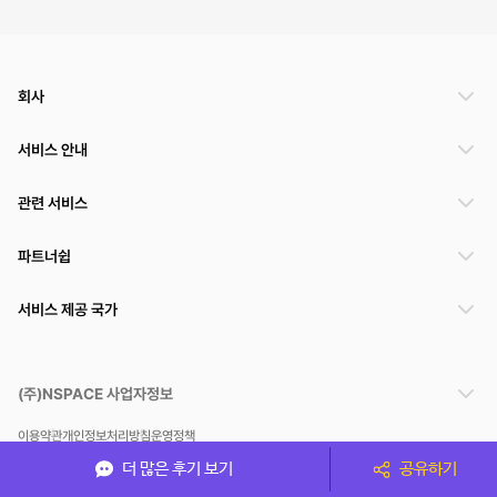
회사
서비스 안내
관련 서비스
파트너쉽
서비스 제공 국가
(주)NSPACE 사업자정보
이용약관
개인정보처리방침
운영정책
스페이스클라우드는 통신판매중개자이며 통신판매의 당사자가 아닙니다. 따라서 스페이스클
더 많은 후기 보기
공유하기
라우드는 공간 거래정보 및 거래에 대해 책임지지 않습니다.