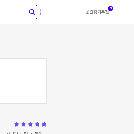
N
공간찾기
추천