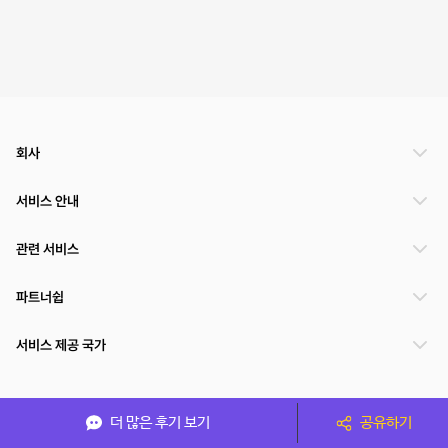
회사
서비스 안내
관련 서비스
파트너쉽
서비스 제공 국가
(주)NSPACE 사업자정보
더 많은 후기 보기
공유하기