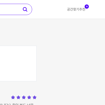
N
공간찾기
추천