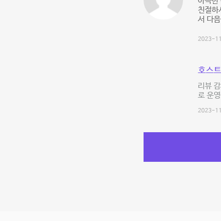
아늑한 
친절하시
서 다음
2023-11
호스트
리뷰 
로 운영
2023-11