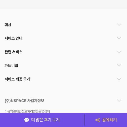
회사
서비스 안내
관련 서비스
파트너쉽
서비스 제공 국가
(주)NSPACE 사업자정보
이용약관
개인정보처리방침
운영정책
스페이스클라우드는 통신판매중개자이며 통신판매의 당사자가 아닙니다. 따라서 스페이스클
더 많은 후기 보기
공유하기
라우드는 공간 거래정보 및 거래에 대해 책임지지 않습니다.