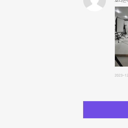
호리존이
2023-12