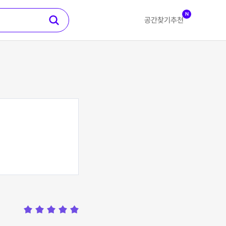
N
공간찾기
추천