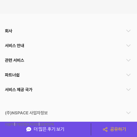
회사
서비스 안내
관련 서비스
파트너쉽
서비스 제공 국가
(주)NSPACE 사업자정보
이용약관
개인정보처리방침
운영정책
더 많은 후기 보기
공유하기
스페이스클라우드는 통신판매중개자이며 통신판매의 당사자가 아닙니다. 따라서 스페이스클
라우드는 공간 거래정보 및 거래에 대해 책임지지 않습니다.