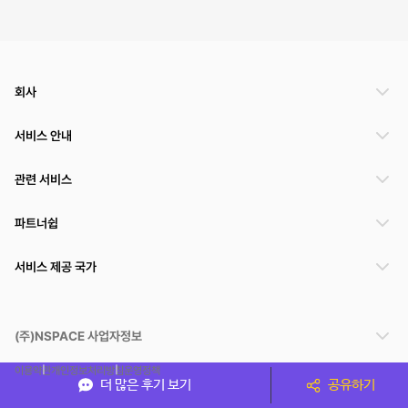
회사
서비스 안내
관련 서비스
파트너쉽
서비스 제공 국가
(주)NSPACE 사업자정보
이용약관
개인정보처리방침
운영정책
더 많은 후기 보기
공유하기
스페이스클라우드는 통신판매중개자이며 통신판매의 당사자가 아닙니다. 따라서 스페이스클
라우드는 공간 거래정보 및 거래에 대해 책임지지 않습니다.