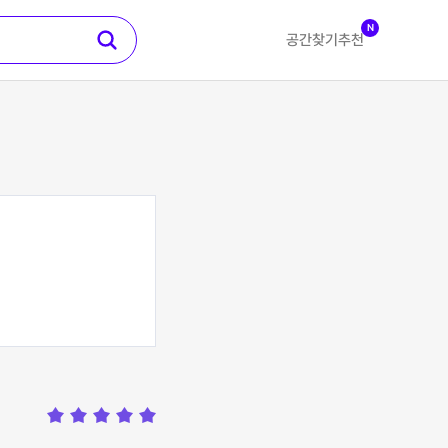
N
공간찾기
추천