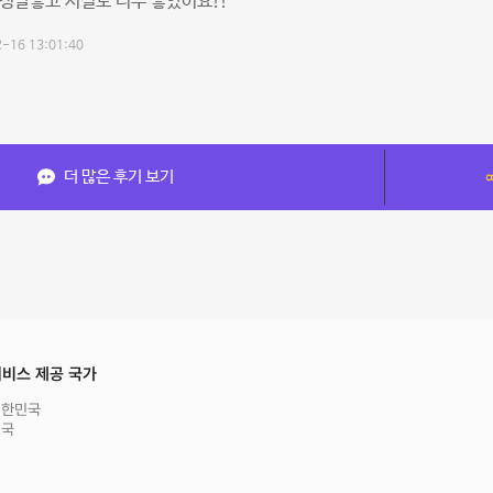
정말좋고 시설도 너무 좋았어요!!
-16 13:01:40
더 많은 후기 보기
비스 제공 국가
대한민국
영국