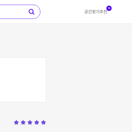
N
공간찾기
추천