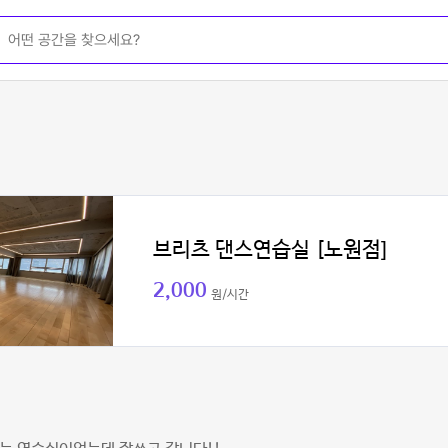
브리츠 댄스연습실 [노원점]
2,000
원/시간