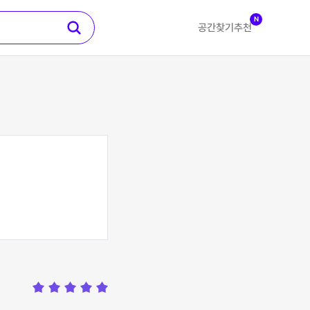
N
공간찾기
추천