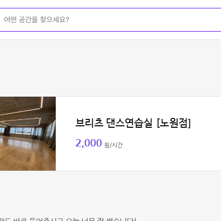
브리츠 댄스연습실 [노원점]
2,000
원/시간
회