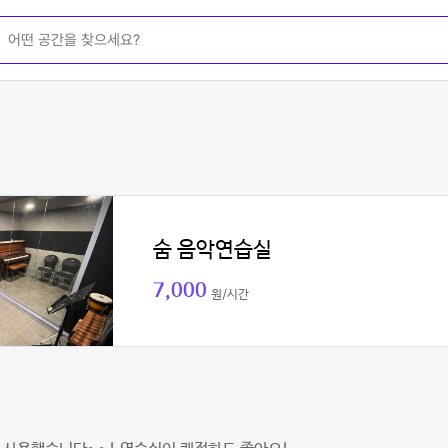
숨 음악연습실
7,000
원/시간