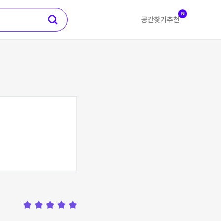
N
공간찾기
추천