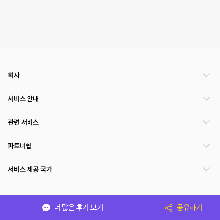
회사
서비스 안내
관련 서비스
파트너쉽
서비스 제공 국가
(주)NSPACE 사업자정보
더 많은 후기 보기
공유하기