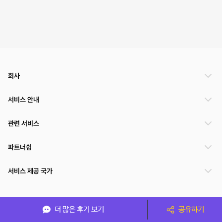
회사
서비스 안내
관련 서비스
파트너쉽
서비스 제공 국가
(주)NSPACE 사업자정보
더 많은 후기 보기
공유하기