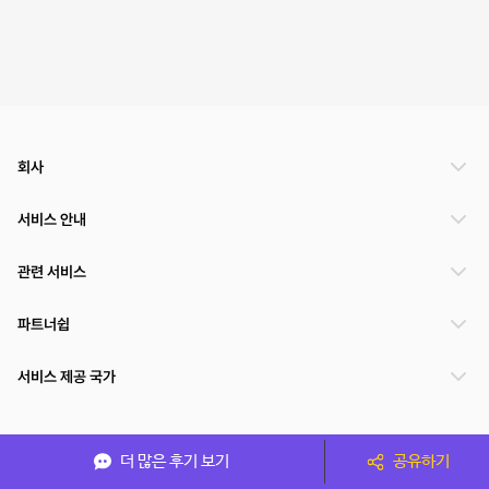
회사
서비스 안내
관련 서비스
파트너쉽
서비스 제공 국가
(주)NSPACE 사업자정보
더 많은 후기 보기
공유하기