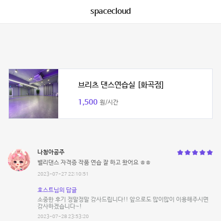
spacecloud
브리츠 댄스연습실 [화곡점]
1,500
원/시간
나청아공주
밸리댄스 자격증 작품 연습 잘 하고 왔어요 ㅎㅎ
2023-07-27 22:10:51
호스트님의 답글
소중한 후기 정말정말 감사드립니다!! 앞으로도 많이많이 이용해주시면
감사하겠습니다~!
2023-07-28 23:53:20