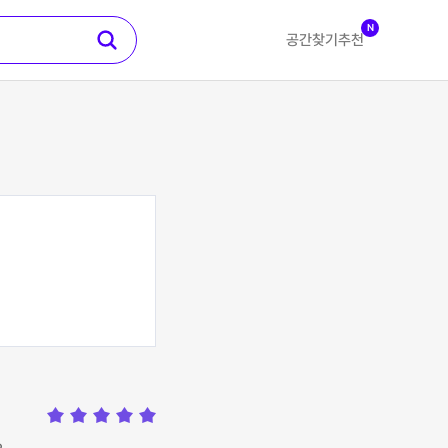
N
공간찾기
추천