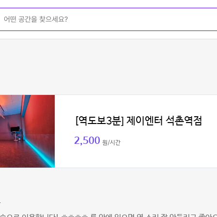
[역도보3분] 제이엔터 석촌역점
2,500
원/시간
륵