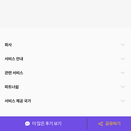
회사
서비스 안내
관련 서비스
파트너쉽
서비스 제공 국가
(주)NSPACE 사업자정보
더 많은 후기 보기
공유하기