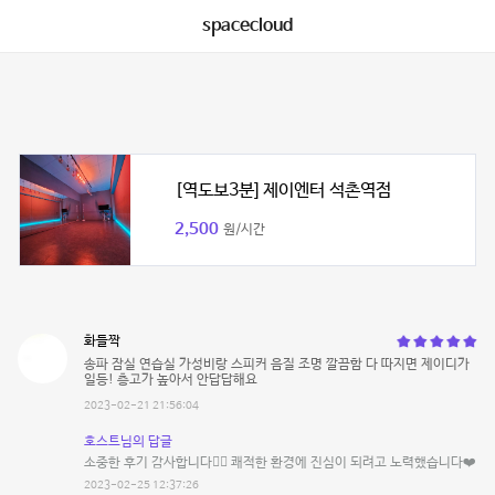
spacecloud
[역도보3분] 제이엔터 석촌역점
2,500
원/시간
화들짝
송파 잠실 연습실 가성비랑 스피커 음질 조명 깔끔함 다 따지면 제이디가
일등! 층고가 높아서 안답답해요
2023-02-21 21:56:04
호스트님의 답글
소중한 후기 감사합니다❤️‍🔥 쾌적한 환경에 진심이 되려고 노력했습니다❤️
2023-02-25 12:37:26