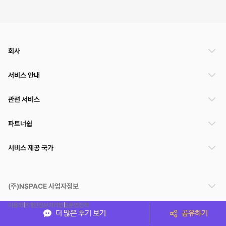
회사
서비스 안내
관련 서비스
파트너쉽
서비스 제공 국가
(주)NSPACE 사업자정보
이용약관
개인정보처리방침
운영정책
더 많은 후기 보기
공유하기
스페이스클라우드는 통신판매중개자이며 통신판매의 당사자가 아닙니다. 따라서 스페이스클
라우드는 공간 거래정보 및 거래에 대해 책임지지 않습니다.