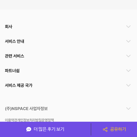
회사
서비스 안내
관련 서비스
파트너쉽
서비스 제공 국가
(주)NSPACE 사업자정보
이용약관
개인정보처리방침
운영정책
스페이스클라우드는 통신판매중개자이며 통신판매의 당사자가 아닙니다. 따라서 스페이스클
더 많은 후기 보기
공유하기
라우드는 공간 거래정보 및 거래에 대해 책임지지 않습니다.