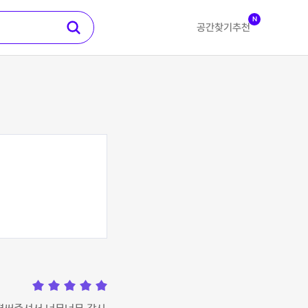
N
공간찾기
추천