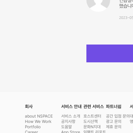
연습실
했습니다
2023-05
회사
서비스 안내
관련 서비스
파트너쉽
서
about NSPACE
서비스 소개
호스트센터
공간 입점 문의
How We Work
공지사항
도시산책
광고 문의
Portfolio
도움말
문화N지대
제휴 문의
Career
App Store
임팩트 리포트