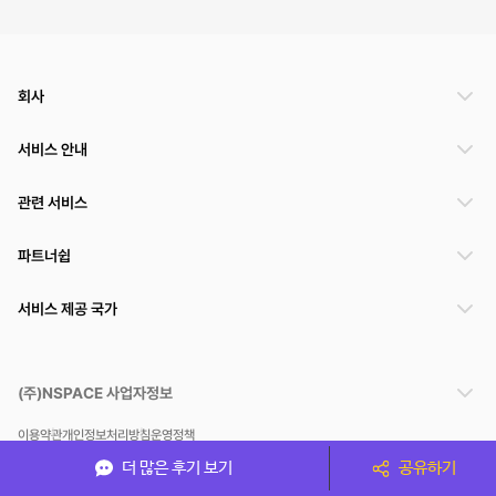
회사
서비스 안내
관련 서비스
파트너쉽
서비스 제공 국가
(주)NSPACE 사업자정보
이용약관
개인정보처리방침
운영정책
스페이스클라우드는 통신판매중개자이며 통신판매의 당사자가 아닙니다. 따라서 스페이스클
더 많은 후기 보기
공유하기
라우드는 공간 거래정보 및 거래에 대해 책임지지 않습니다.