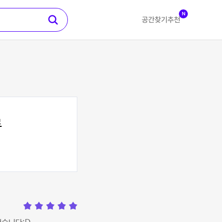
N
공간찾기
추천
료