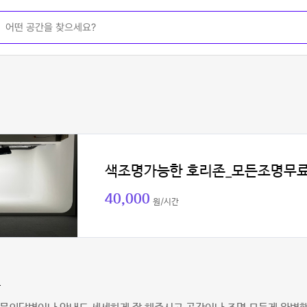
색조명가능한 호리존_모든조명무
40,000
원/시간
다