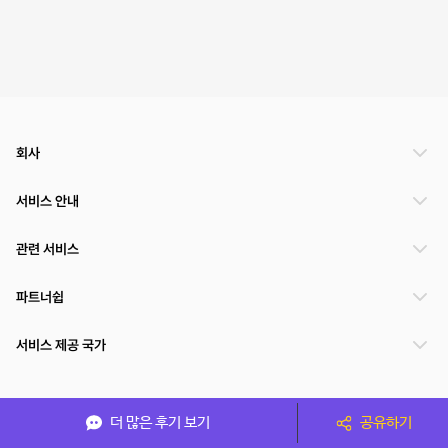
회사
서비스 안내
관련 서비스
파트너쉽
서비스 제공 국가
(주)NSPACE 사업자정보
더 많은 후기 보기
공유하기