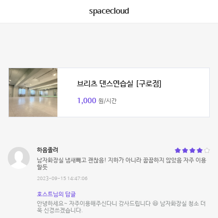
spacecloud
브리츠 댄스연습실 [구로점]
1,000
원/시간
하음졸려
남자화장실 냄새빼고 괜찮음! 지하가 아니라 꿉꿉하지 않았음 자주 이용
할듯
2023-09-15 14:47:06
호스트님의 답글
안녕하세요~ 자주이용해주신다니 감사드립니다 😆 남자화장실 청소 더
욱 신경쓰겠습니다.