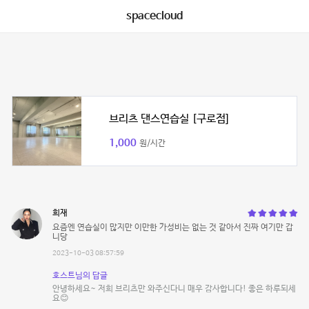
spacecloud
브리츠 댄스연습실 [구로점]
1,000
원/시간
희재
요즘엔 연습실이 많지만 이만한 가성비는 없는 것 같아서 진짜 여기만 갑
니당
2023-10-03 08:57:59
호스트님의 답글
안녕하세요~ 저희 브리츠만 와주신다니 매우 감사합니다! 좋은 하루되세
요😊