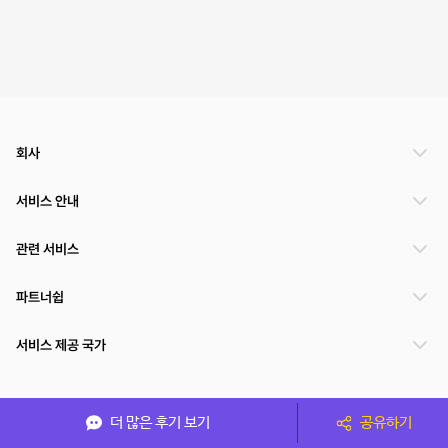
회사
서비스 안내
관련 서비스
파트너쉽
서비스 제공 국가
(주)NSPACE 사업자정보
더 많은 후기 보기
공유하기