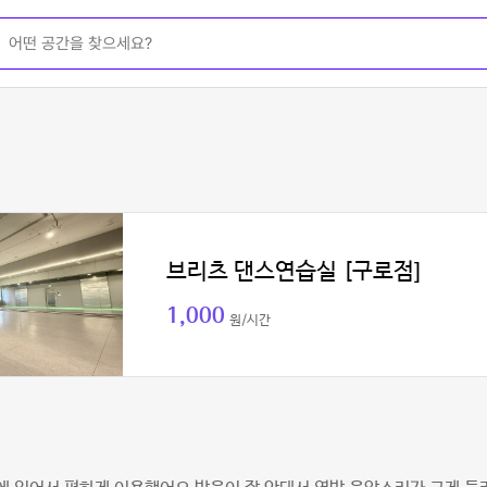
브리츠 댄스연습실 [구로점]
1,000
원/시간