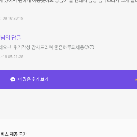
 있어서 편하게 이용했어요 방음이 잘 안돼서 옆방 음악소리가 크게 들리
-08 18:28:19
님의 답글
세요-! 후기작성 감사드리며 좋은하루되세용😉🥰
-18 05:21:28
더 많은 후기 보기
비스 제공 국가