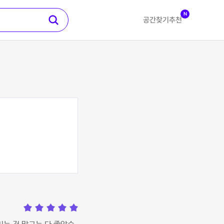
N
공간찾기
추천