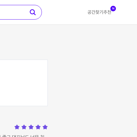
N
공간찾기
추천