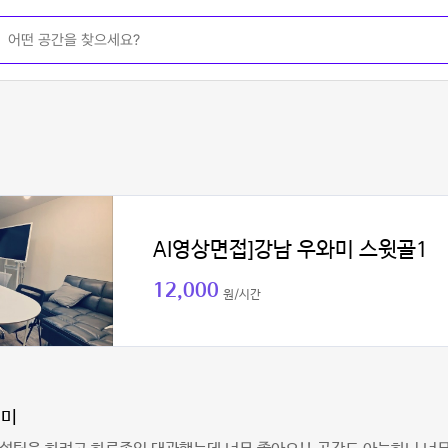
AI영상면접]강남 우와미 스윗골1
12,000
원/시간
인미