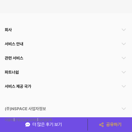
회사
서비스 안내
관련 서비스
파트너쉽
서비스 제공 국가
(주)NSPACE 사업자정보
이용약관
개인정보처리방침
운영정책
더 많은 후기 보기
공유하기
스페이스클라우드는 통신판매중개자이며 통신판매의 당사자가 아닙니다. 따라서 스페이스클
라우드는 공간 거래정보 및 거래에 대해 책임지지 않습니다.