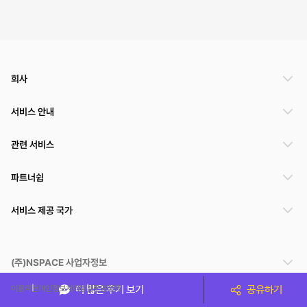
회사
서비스 안내
관련 서비스
파트너쉽
서비스 제공 국가
(주)NSPACE 사업자정보
이용약관
개인정보처리방침
운영정책
더 많은 후기 보기
공유하기
스페이스클라우드는 통신판매중개자이며 통신판매의 당사자가 아닙니다. 따라서 스페이스클