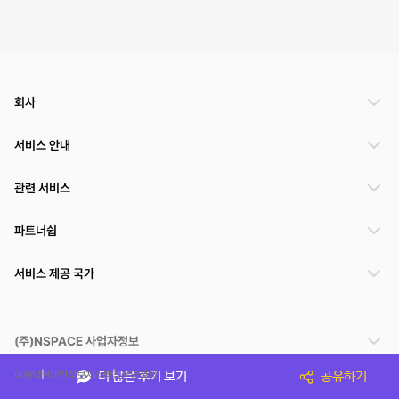
회사
서비스 안내
관련 서비스
파트너쉽
서비스 제공 국가
(주)NSPACE 사업자정보
이용약관
개인정보처리방침
운영정책
더 많은 후기 보기
공유하기
스페이스클라우드는 통신판매중개자이며 통신판매의 당사자가 아닙니다. 따라서 스페이스클