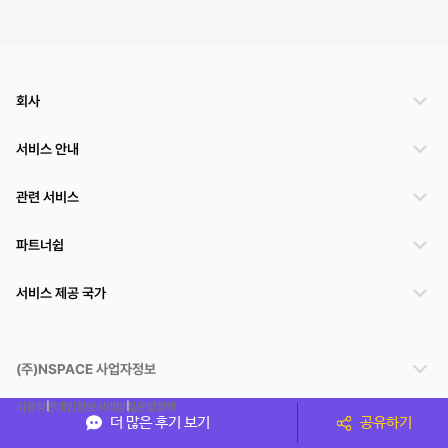
회사
서비스 안내
관련 서비스
파트너쉽
서비스 제공 국가
(주)NSPACE 사업자정보
이용약관
개인정보처리방침
운영정책
더 많은 후기 보기
공유하기
스페이스클라우드는 통신판매중개자이며 통신판매의 당사자가 아닙니다. 따라서 스페이스클
라우드는 공간 거래정보 및 거래에 대해 책임지지 않습니다.