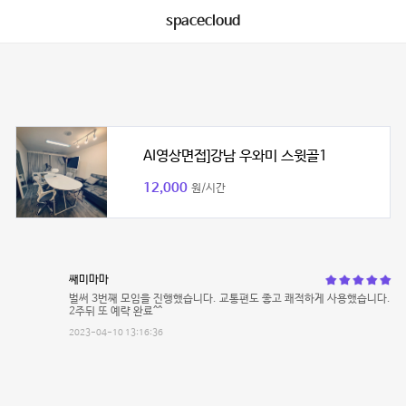
spacecloud
AI영상면접]강남 우와미 스윗골1
12,000
원/시간
쌔미마마
벌써 3번째 모임을 진행했습니다. 교통편도 좋고 쾌적하게 사용했습니다.
2주뒤 또 예략 완료^^
2023-04-10 13:16:36