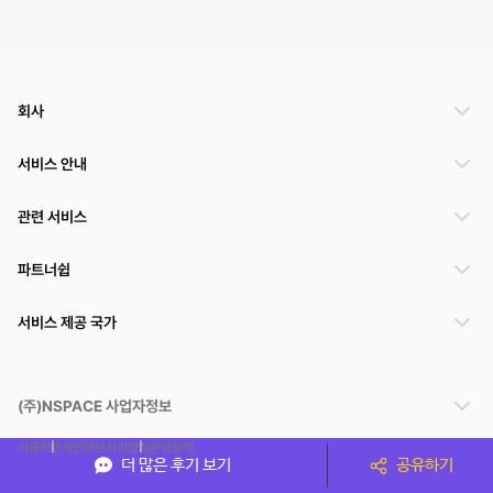
회사
서비스 안내
관련 서비스
파트너쉽
서비스 제공 국가
(주)NSPACE 사업자정보
이용약관
개인정보처리방침
운영정책
더 많은 후기 보기
공유하기
스페이스클라우드는 통신판매중개자이며 통신판매의 당사자가 아닙니다. 따라서 스페이스클
라우드는 공간 거래정보 및 거래에 대해 책임지지 않습니다.