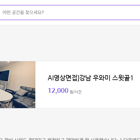
AI영상면접]강남 우와미 스윗골1
12,000
원/시간