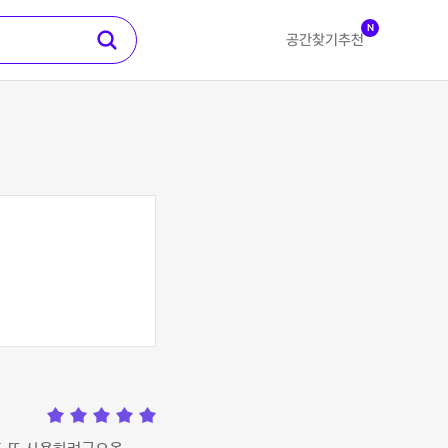
N
공간찾기
추천