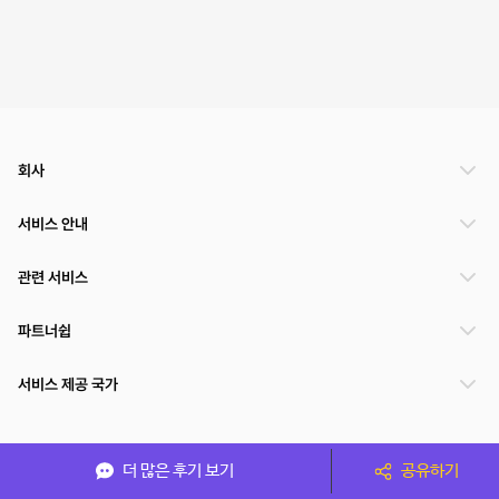
회사
서비스 안내
관련 서비스
파트너쉽
서비스 제공 국가
(주)NSPACE 사업자정보
더 많은 후기 보기
공유하기