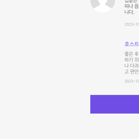
집같은 
피나 음
니다.
2023-10
호스트
좋은 후
하기 위
나 다과
고 편안
2023-10