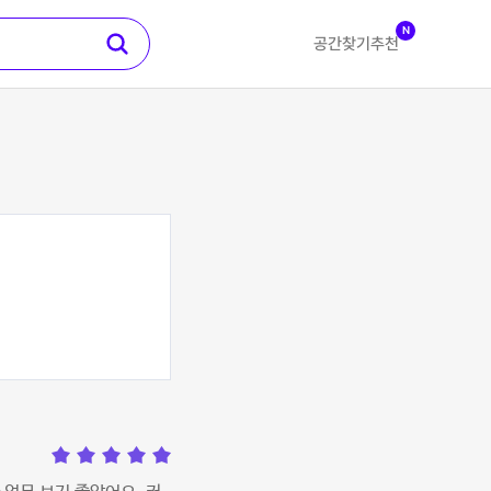
N
공간찾기
추천